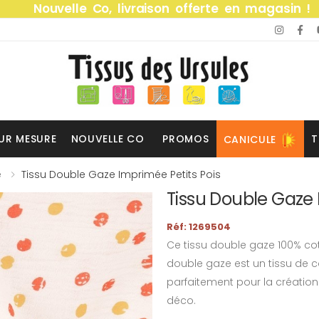
Nouvelle Co, livraison offerte en magasin !
UR MESURE
NOUVELLE CO
PROMOS
T
CANICULE
e
Tissu Double Gaze Imprimée Petits Pois
Tissu Double Gaze 
Réf: 1269504
Ce tissu double gaze 100% cot
double gaze est un tissu de co
parfaitement pour la créatio
déco.