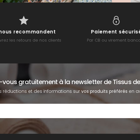
s nous recommandent
Paiement sécuris
rez les retours de nos clients
Par CB ou virement banca
z-vous gratuitement à la newsletter de Tissus de
s réductions et des informations sur
vos produits préférés
en av