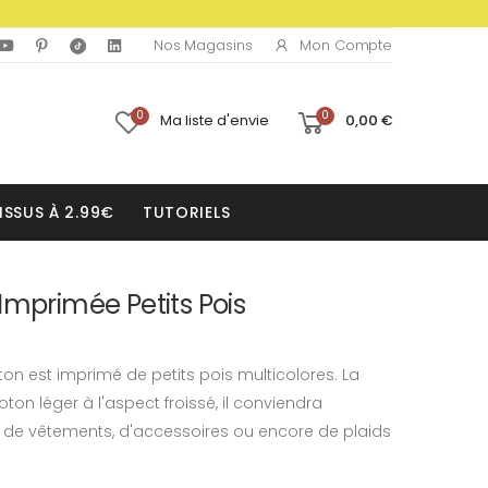
Mon Compte
Nos Magasins
0
0
Ma liste d'envie
0,00 €
ISSUS À 2.99€
TUTORIELS
Imprimée Petits Pois
on est imprimé de petits pois multicolores. La
ton léger à l'aspect froissé, il conviendra
n de vêtements, d'accessoires ou encore de plaids