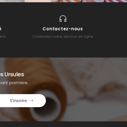
é
Contactez-nous
ire
Contactez notre service en ligne
s Ursules
ant première.
S'inscrire