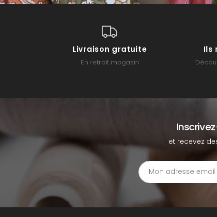
Livraison gratuite
Il
En retrait magasin
Découv
Inscrive
et recevez de