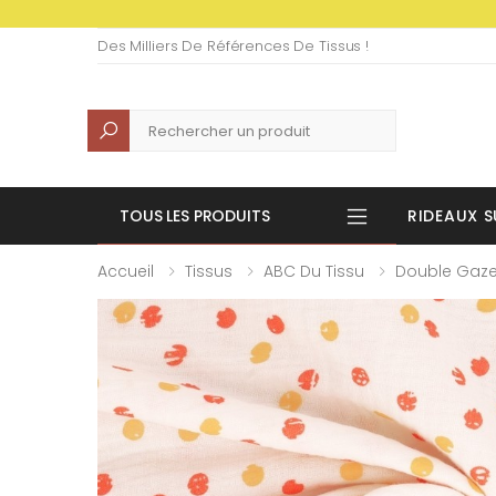
Des Milliers De Références De Tissus !
Recherche
TOUS LES PRODUITS
RIDEAUX S
Accueil
Tissus
ABC Du Tissu
Double Gaz