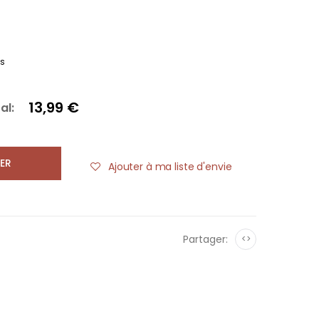
es
13,99 €
al:
ER
Ajouter à ma liste d'envie
Partager:
<>