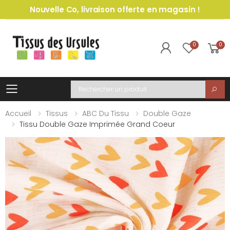
Nouvelle Co, livraison offerte en magasin !
0
0
Toggle mobile menu
Recherche
Accueil
Tissus
ABC Du Tissu
Double Gaze
Tissu Double Gaze Imprimée Grand Coeur