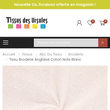
Nouvelle Co, livraison offerte en magasin !
0
0
Toggle mobile menu
Recherche
Accueil
Tissus
ABC Du Tissu
Broderie
Tissu Broderie Anglaise Coton Nola Blanc