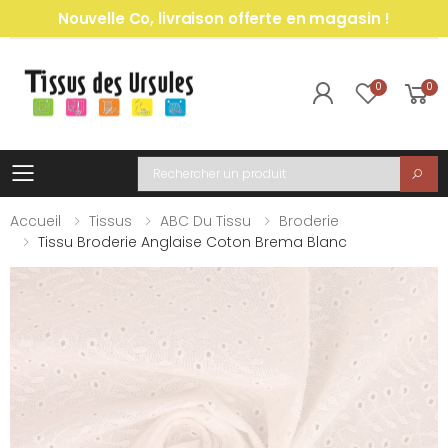
Nouvelle Co, livraison offerte en magasin !
0
0
Toggle mobile menu
Recherche
Accueil
Tissus
ABC Du Tissu
Broderie
Tissu Broderie Anglaise Coton Brema Blanc