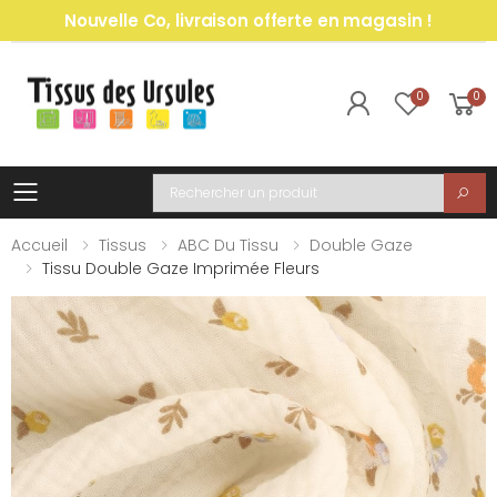
Nouvelle Co, livraison offerte en magasin !
0
0
Toggle mobile menu
Recherche
Accueil
Tissus
ABC Du Tissu
Double Gaze
Tissu Double Gaze Imprimée Fleurs