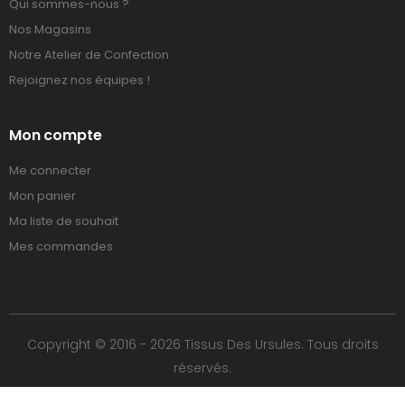
Qui sommes-nous ?
Nos Magasins
Notre Atelier de Confection
Rejoignez nos équipes !
Mon compte
Me connecter
Mon panier
Ma liste de souhait
Mes commandes
Copyright © 2016 - 2026 Tissus Des Ursules. Tous droits
réservés.