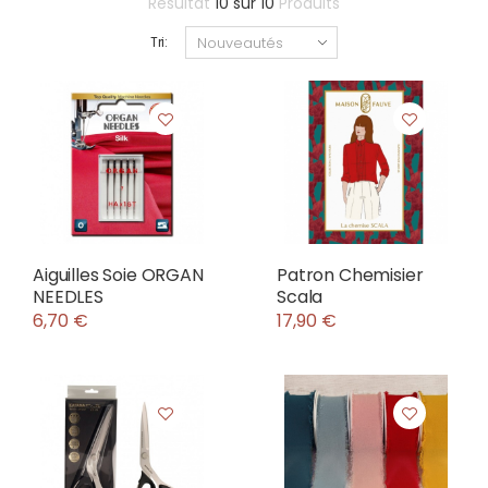
Résultat
10
sur
10
Produits
Tri:
Aiguilles Soie ORGAN
Patron Chemisier
NEEDLES
Scala
6,70 €
17,90 €