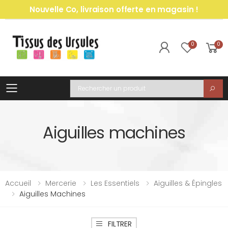
Nouvelle Co, livraison offerte en magasin !
0
0
Toggle mobile menu
Recherche
Aiguilles machines
Accueil
Mercerie
Les Essentiels
Aiguilles & Épingles
Aiguilles Machines
FILTRER