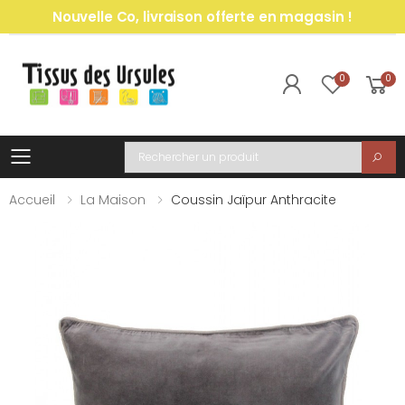
Nouvelle Co, livraison offerte en magasin !
0
0
Toggle mobile menu
Recherche
Accueil
La Maison
Coussin Jaïpur Anthracite