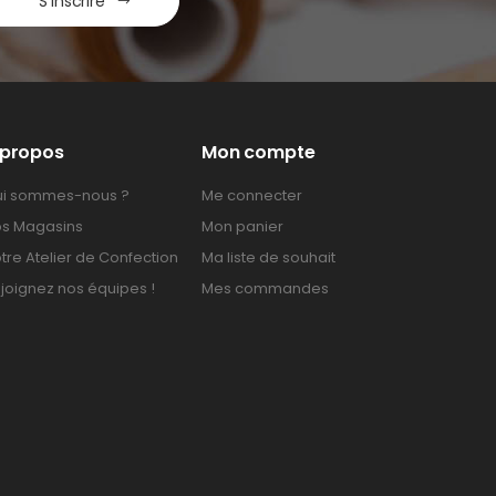
S'inscrire
 propos
Mon compte
i sommes-nous ?
Me connecter
s Magasins
Mon panier
tre Atelier de Confection
Ma liste de souhait
joignez nos équipes !
Mes commandes