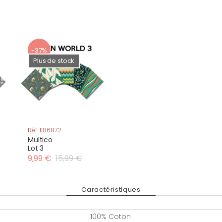
-37%
Plus de stock
Réf: 1186872
Multico
Lot 3
9,99 €
15,99 €
Caractéristiques
100% Coton