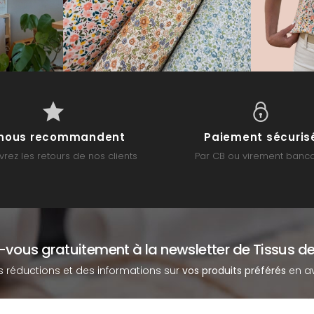
s nous recommandent
Paiement sécuris
rez les retours de nos clients
Par CB ou virement banca
z-vous gratuitement à la newsletter de Tissus de
s réductions et des informations sur
vos produits préférés
en av