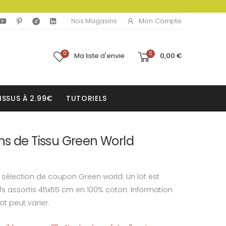
Mon Compte
Nos Magasins
0
0
Ma liste d'envie
0,00 €
ISSUS À 2.99€
TUTORIELS
ns de Tissu Green World
e sélection de coupon Green world. Un lot est
 assortis 45x55 cm en 100% coton. Information
ot peut varier.