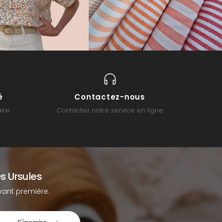
é
Contactez-nous
ire
Contactez notre service en ligne
s Ursules
ant première.