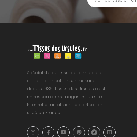
Spécialiste du tissu, de la mercerie
et de la confection sur mesure
depuis 1986, Tissus des Ursules c'est
un réseau de 75 magasins, un site
Internet et un atelier de confection
situé en France.