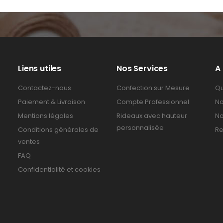
Liens utiles
Nos Services
A
Contactez-nous
Confection sur Mesure
Qu
Paiement & Livraison
Compte Professionnel
No
Mentions légales
Rideaux avec hauteur
No
personnalisée
Conditions générales de
Re
ventes
FAQ
Confidentialité et cookies