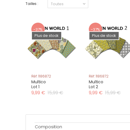
Tailles :
-37%
-37%
Plus de stock
Plus de stock
Réf: 1186872
Réf: 1186872
Multico
Multico
Lot 1
Lot 2
9,99 €
15,99 €
9,99 €
15,99 €
Composition