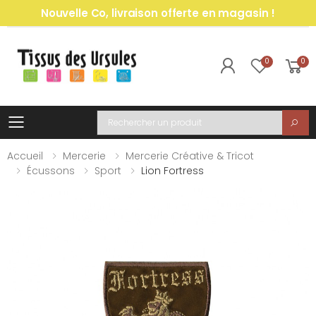
Nouvelle Co, livraison offerte en magasin !
0
0
Toggle mobile menu
Recherche
Accueil
Mercerie
Mercerie Créative & Tricot
Écussons
Sport
Lion Fortress