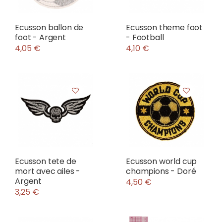
Ecusson ballon de
Ecusson theme foot
foot - Argent
- Football
4,05 €
4,10 €
Ecusson tete de
Ecusson world cup
mort avec ailes -
champions - Doré
Argent
4,50 €
3,25 €