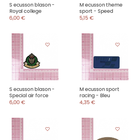
S ecusson blason -
M ecusson theme
Royal college
sport - Speed
6,00 €
5,15 €
S ecusson blason -
M ecusson sport
Special air force
racing - Bleu
6,00 €
4,35 €