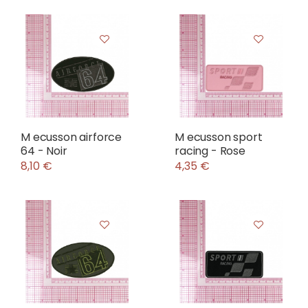
M ecusson airforce
M ecusson sport
64 - Noir
racing - Rose
8,10 €
4,35 €