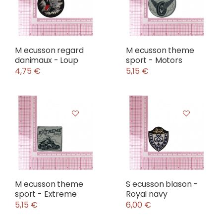
M ecusson regard
M ecusson theme
danimaux - Loup
sport - Motors
4,75 €
5,15 €
M ecusson theme
S ecusson blason -
sport - Extreme
Royal navy
5,15 €
6,00 €