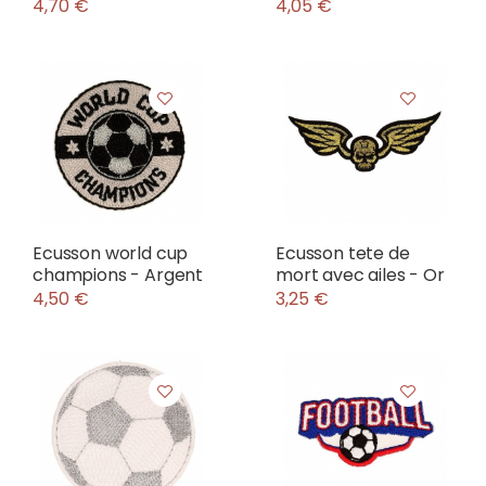
4,70 €
4,05 €
Ecusson world cup
Ecusson tete de
champions - Argent
mort avec ailes - Or
4,50 €
3,25 €