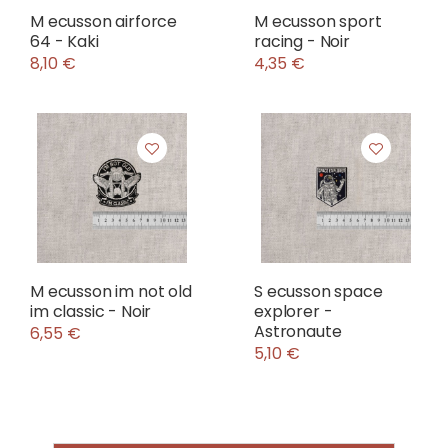
M ecusson airforce
M ecusson sport
64 - Kaki
racing - Noir
8,10 €
4,35 €
M ecusson im not old
S ecusson space
im classic - Noir
explorer -
Astronaute
6,55 €
5,10 €