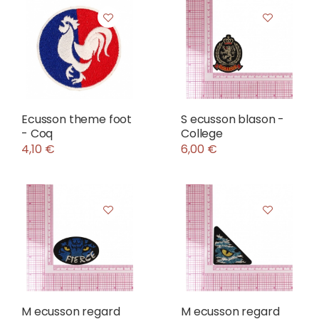
Ecusson theme foot
S ecusson blason -
- Coq
College
4,10 €
6,00 €
M ecusson regard
M ecusson regard