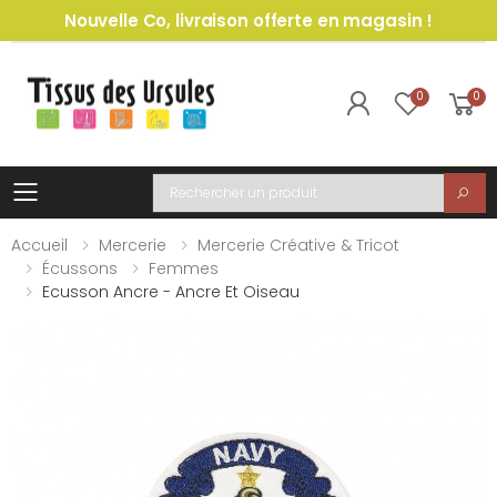
Nouvelle Co, livraison offerte en magasin !
0
0
Toggle mobile menu
Recherche
Accueil
Mercerie
Mercerie Créative & Tricot
Écussons
Femmes
Ecusson Ancre - Ancre Et Oiseau