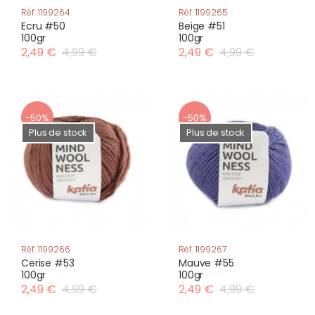
Réf: 1199264
Réf: 1199265
Ecru #50
Beige #51
100gr
100gr
2,49 €
4,99 €
2,49 €
4,99 €
-50%
-50%
Plus de stock
Plus de stock
Réf: 1199266
Réf: 1199267
Cerise #53
Mauve #55
100gr
100gr
2,49 €
4,99 €
2,49 €
4,99 €