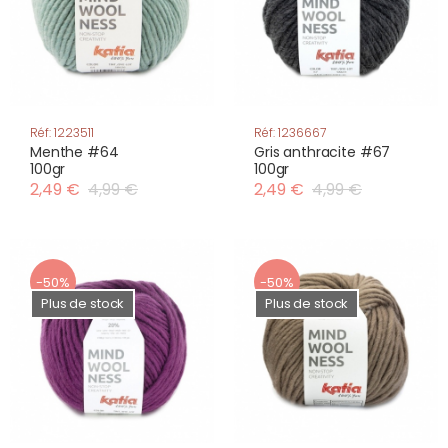
Réf: 1223511
Réf: 1236667
Menthe #64
Gris anthracite #67
100gr
100gr
2,49 €
4,99 €
2,49 €
4,99 €
-50%
-50%
Plus de stock
Plus de stock