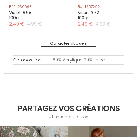
Réf: 1236668
Réf: 1257292
Violet #68
Vison #72
100gr
100gr
2,49 €
4,99 €
2,49 €
4,99 €
Caractéristiques
Composition
80% Acrylique 20% Laine
PARTAGEZ VOS CRÉATIONS
#tissusdesursules