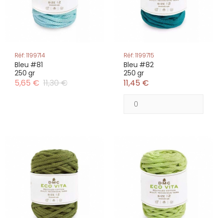
Réf: 1199714
Réf: 1199715
Bleu #81
Bleu #82
250 gr
250 gr
5,65 €
11,30 €
11,45 €