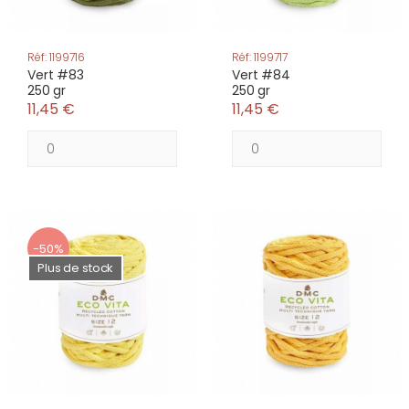
Réf: 1199716
Réf: 1199717
Vert #83
Vert #84
250 gr
250 gr
11,45 €
11,45 €
-50%
Plus de stock