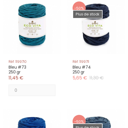
-50%
Plus de stock
Réf: 1199710
Réf: 1199711
Bleu #73
Bleu #74
250 gr
250 gr
11,45 €
5,65 €
11,30 €
-50%
Plus de stock