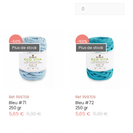
-50%
-50%
Plus de stock
Plus de stock
Réf: 1199708
Réf: 1199709
Bleu #71
Bleu #72
250 gr
250 gr
5,65 €
11,30 €
5,65 €
11,30 €