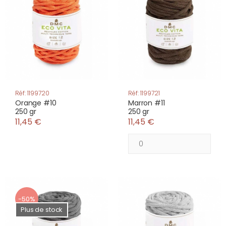
Réf: 1199720
Réf: 1199721
Orange #10
Marron #11
250 gr
250 gr
11,45 €
11,45 €
-50%
Plus de stock