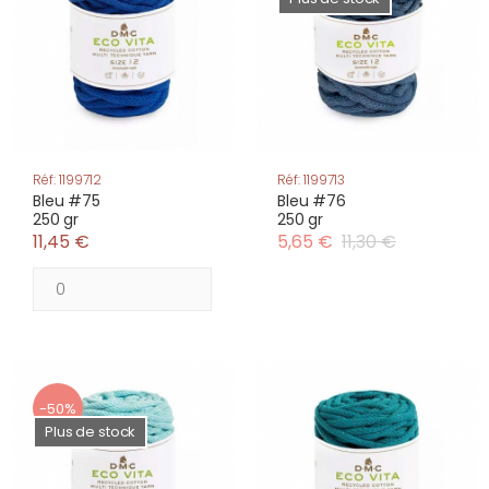
Réf: 1199712
Réf: 1199713
Bleu #75
Bleu #76
250 gr
250 gr
11,45 €
5,65 €
11,30 €
-50%
Plus de stock