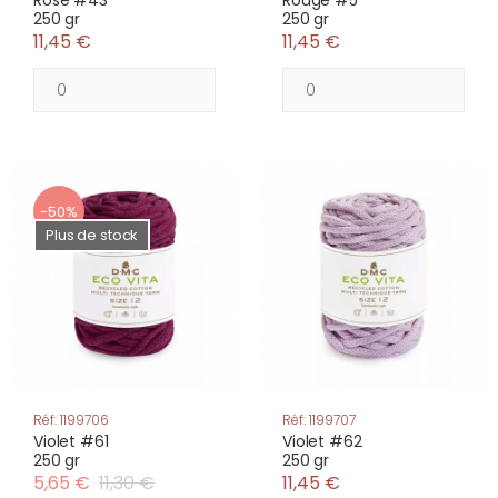
Rose #43
Rouge #5
250 gr
250 gr
11,45 €
11,45 €
-50%
Plus de stock
Réf: 1199706
Réf: 1199707
Violet #61
Violet #62
250 gr
250 gr
5,65 €
11,30 €
11,45 €