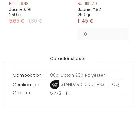
Réf: 1199718
Réf: 1199719
Jaune #91
Jaune #92
250 gr
250 gr
5,65 €
11,30 €
11,45 €
Caractéristiques
Composition
80% Coton 20% Polyester
STANDARD 100 CLASSE I : CQ
Certification
Oekotex
514/2 IFTH