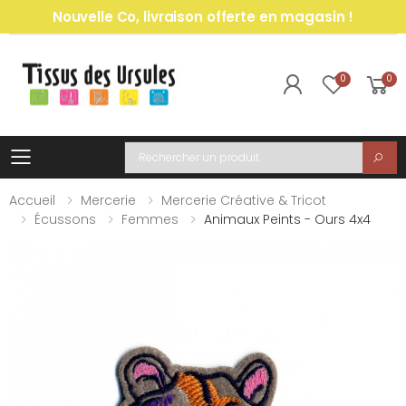
Nouvelle Co, livraison offerte en magasin !
0
0
Toggle mobile menu
Recherche
Accueil
Mercerie
Mercerie Créative & Tricot
Écussons
Femmes
Animaux Peints - Ours 4x4