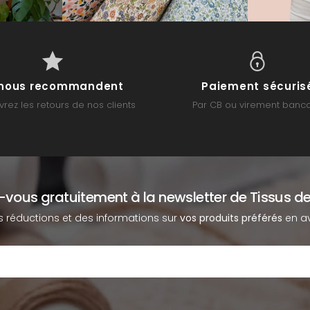
s nous recommandent
Paiement sécuris
rez les retours de nos clients
Par CB ou virement banca
z-vous gratuitement à la newsletter de Tissus de
s réductions et des informations sur
vos produits préférés
en av