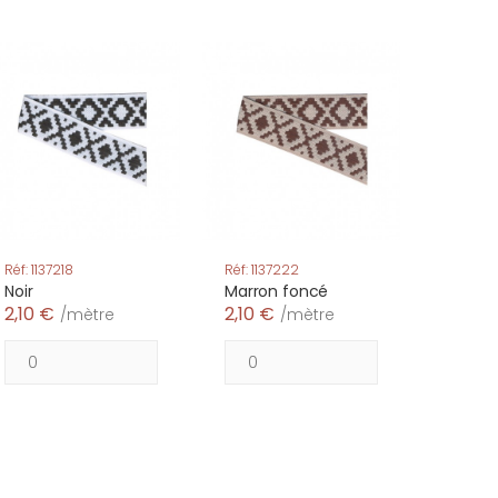
Réf: 1137218
Réf: 1137222
Noir
Marron foncé
2,10 €
2,10 €
/mètre
/mètre