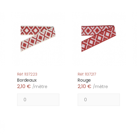
Réf: 1137223
Réf: 1137217
Bordeaux
Rouge
2,10 €
2,10 €
/mètre
/mètre