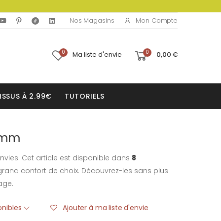
Mon Compte
Nos Magasins
0
0
Ma liste d'envie
0,00 €
ISSUS À 2.99€
TUTORIELS
18mm
nvies. Cet article est disponible dans
8
rand confort de choix. Découvrez-les sans plus
age.
ponibles
Ajouter à ma liste d'envie