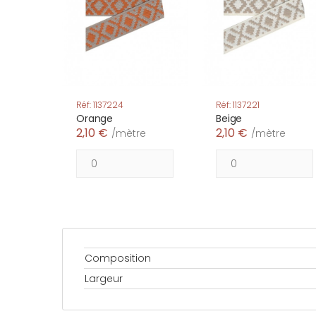
Réf: 1137224
Réf: 1137221
Orange
Beige
2,10 €
2,10 €
/mètre
/mètre
Composition
Largeur