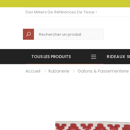
Des Milliers De Références De Tissus !
Recherche
TOUS LES PRODUITS
RIDEAUX S
Accueil
Rubanerie
Galons & Passementerie