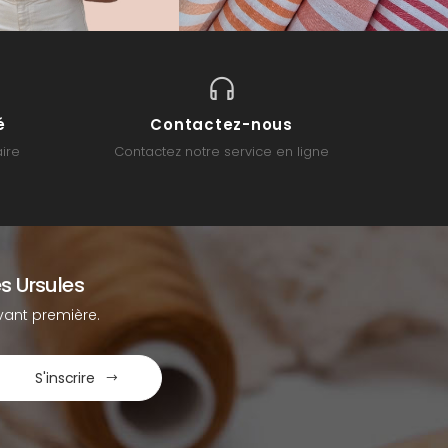
é
Contactez-nous
ire
Contactez notre service en ligne
s Ursules
ant première.
S'inscrire