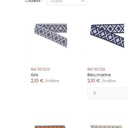
Couleurs :
Réf: 1137220
Réf: 1137219
Gris
Bleu marine
2,10 €
2,10 €
/mètre
/mètre