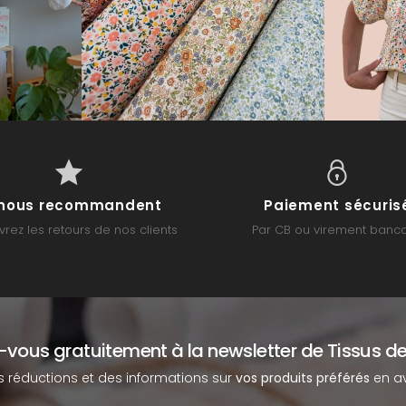
s nous recommandent
Paiement sécuris
rez les retours de nos clients
Par CB ou virement banca
z-vous gratuitement à la newsletter de Tissus de
s réductions et des informations sur
vos produits préférés
en av