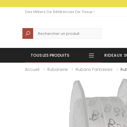
Des Milliers De Références De Tissus !
Recherche
TOUS LES PRODUITS
RIDEAUX S
Accueil
Rubanerie
Rubans Fantaisies
Ru