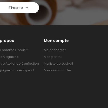
S'inscrire
 propos
Mon compte
i sommes-nous ?
Me connecter
s Magasins
Mon panier
tre Atelier de Confection
Ma liste de souhait
joignez nos équipes !
Mes commandes