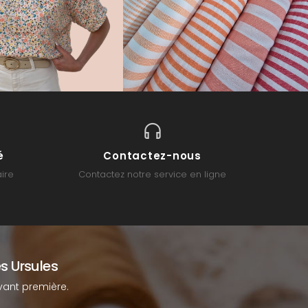
é
Contactez-nous
ire
Contactez notre service en ligne
s Ursules
ant première.