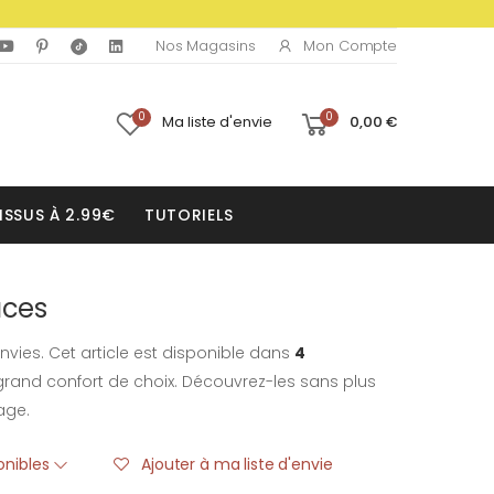
Mon Compte
Nos Magasins
0
0
Ma liste d'envie
0,00 €
ISSUS À 2.99€
TUTORIELS
aces
nvies. Cet article est disponible dans
4
rand confort de choix. Découvrez-les sans plus
age.
ponibles
Ajouter à ma liste d'envie