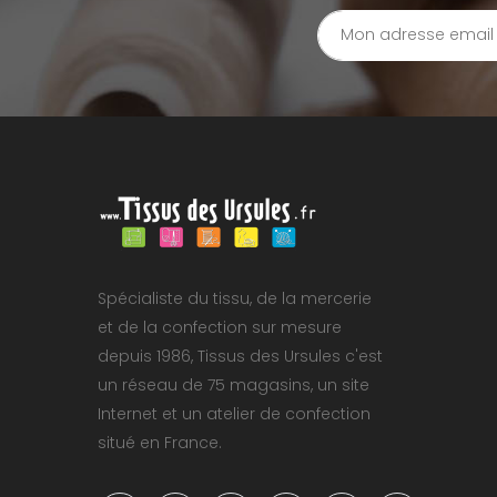
Spécialiste du tissu, de la mercerie
et de la confection sur mesure
depuis 1986, Tissus des Ursules c'est
un réseau de 75 magasins, un site
Internet et un atelier de confection
situé en France.