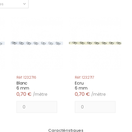
Réf: 1232716
Réf: 1232717
Blanc
Ecru
6 mm
6 mm
0,70 €
0,70 €
/mètre
/mètre
Caractéristiques