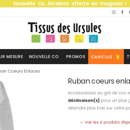
Nouvelle Co, livraison offerte en magasin !
UR MESURE
NOUVELLE CO
PROMOS
T
CANICULE
ban Coeurs Enlaces
Ruban coeurs enl
Accessoirisez au gré de vos e
déclinaison(s)
pour un plus g
attendre plus bas sur cette p
Voir les 4 produits dis