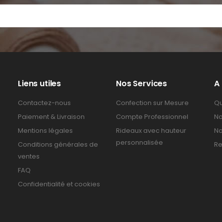
Liens utiles
Nos Services
A
Contactez-nous
Confection sur Mesure
Qu
Paiement & Livraison
Compte Professionnel
No
Mentions légales
Rideaux avec hauteur
No
personnalisée
Conditions générales de
Re
ventes
FAQ
Confidentialité et cookies