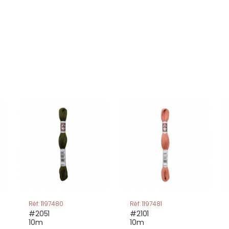
Réf: 1197480
Réf: 1197481
#2051
#2101
10m
10m