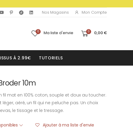
Mon Compte
Nos Magasins
0
0
Ma liste d'envie
0,00 €
ISSUS À 2.99€
TUTORIELS
Broder 10m
n fil mat en 100% coton, souple et doux au toucher.
léger, aéré, un fil qui ne peluche pas. Un choix
nevas, le tissage et le tressage.
isponibles
Ajouter à ma liste d'envie