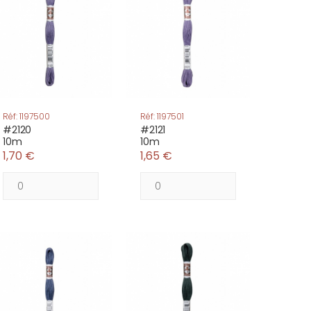
Réf: 1197500
Réf: 1197501
#2120
#2121
10m
10m
1,70 €
1,65 €