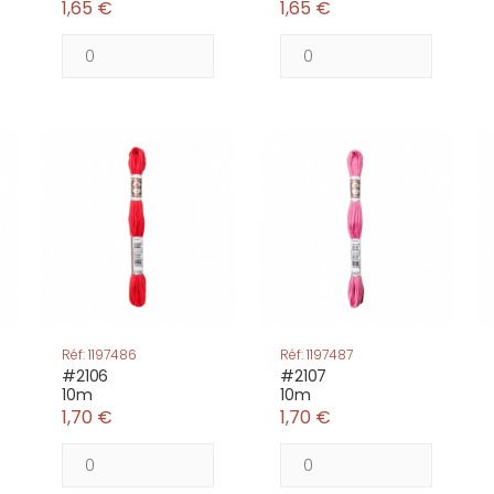
1,65 €
1,65 €
Réf: 1197486
Réf: 1197487
#2106
#2107
10m
10m
1,70 €
1,70 €