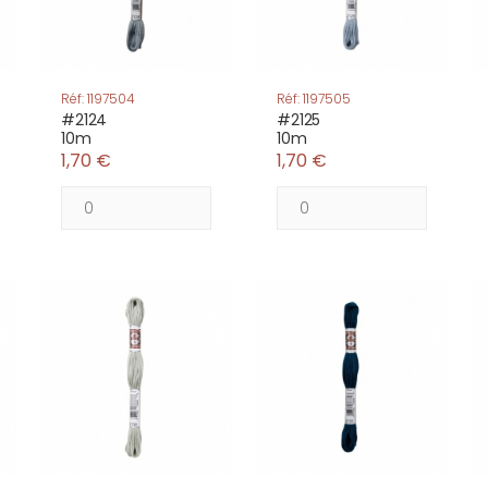
Réf: 1197504
Réf: 1197505
#2124
#2125
10m
10m
1,70 €
1,70 €