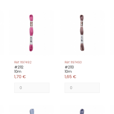
Réf: 1197492
Réf: 1197493
#2112
#2113
10m
10m
1,70 €
1,65 €