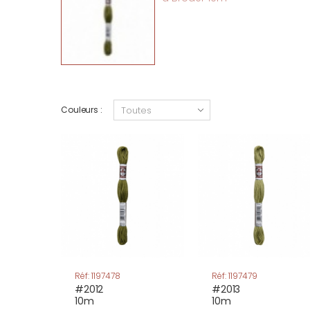
Couleurs :
Réf: 1197478
Réf: 1197479
#2012
#2013
10m
10m