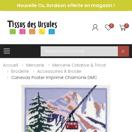
Nouvelle Co, livraison offerte en magasin !
0
0
Toggle mobile menu
Recherche
Accueil
Mercerie
Mercerie Créative & Tricot
Broderie
Accessoires À Broder
Canevas Poster Imprimé Chamonix DMC