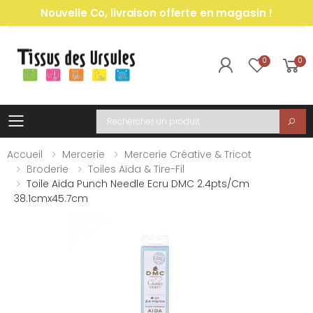
Nouvelle Co, livraison offerte en magasin !
0
0
Toggle mobile menu
Recherche
Accueil
Mercerie
Mercerie Créative & Tricot
Broderie
Toiles Aïda & Tire-Fil
Toile Aida Punch Needle Ecru DMC 2.4pts/cm
38.1cmx45.7cm