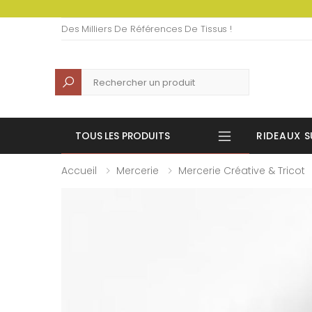
Des Milliers De Références De Tissus !
Recherche
TOUS LES PRODUITS
RIDEAUX S
Accueil
Mercerie
Mercerie Créative & Tricot