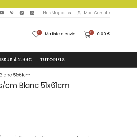
Mon Compte
Nos Magasins
0
0
Ma liste d'envie
0,00 €
ISSUS À 2.99€
TUTORIELS
Blanc 51x61cm
ts/cm Blanc 51x61cm