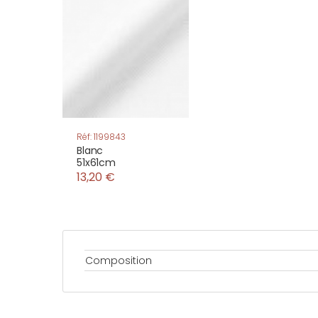
Réf: 1199843
Blanc
51x61cm
13,20 €
Composition