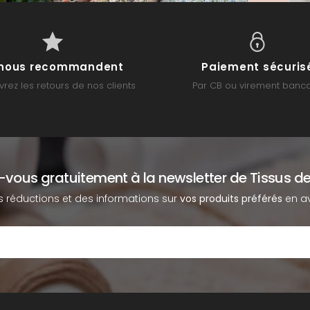
s nous recommandent
Paiement sécuris
rez les retours de nos clients
Par CB ou virement banca
z-vous gratuitement à la newsletter de Tissus de
s réductions et des informations sur
vos produits préférés
en av