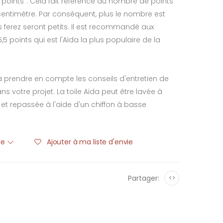
"points". Cela fait référence au nombre de points
entimètre. Par conséquent, plus le nombre est
s ferez seront petits. Il est recommandé aux
5,5 points qui est l'Aïda la plus populaire de la
 à prendre en compte les conseils d'entretien de
 dans votre projet. La toile Aida peut être lavée à
t repassée à l'aide d'un chiffon à basse
ble
Ajouter à ma liste d'envie
Partager:
<>