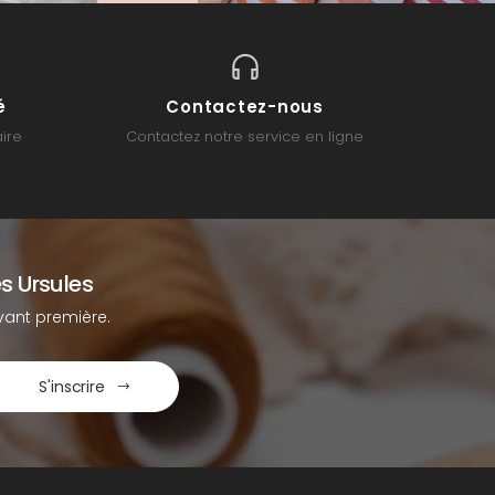
é
Contactez-nous
ire
Contactez notre service en ligne
s Ursules
ant première.
S'inscrire