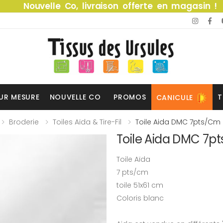
Nouvelle Co, livraison offerte en magasin !
UR MESURE
NOUVELLE CO
PROMOS
T
CANICULE
Broderie
Toiles Aïda & Tire-Fil
Toile Aida DMC 7pts/cm 
Toile Aida DMC 7p
Toile Aïda
7 pts/cm
toile 51x61 cm
Coloris blanc