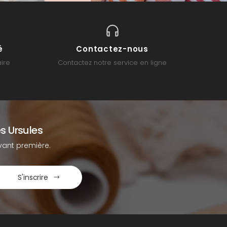
é
Contactez-nous
ire
Contactez notre service en ligne
s Ursules
ant première.
S'inscrire