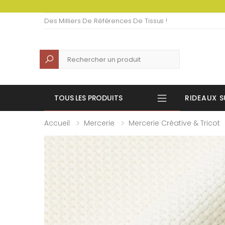
Des Milliers De Références De Tissus !
Recherche
TOUS LES PRODUITS
RIDEAUX S
Accueil
Mercerie
Mercerie Créative & Tricot