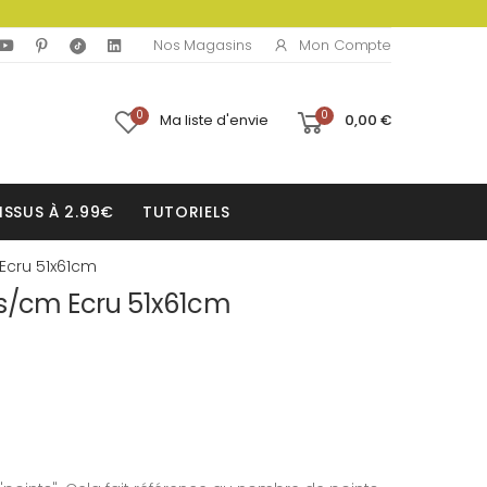
Mon Compte
Nos Magasins
0
0
Ma liste d'envie
0,00 €
ISSUS À 2.99€
TUTORIELS
Ecru 51x61cm
ts/cm Ecru 51x61cm