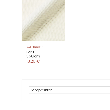
Réf: 1199844
Ecru
51x61cm
13,20 €
Composition