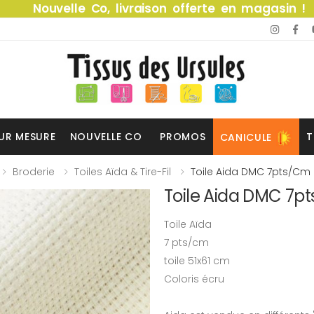
Nouvelle Co, livraison offerte en magasin !
UR MESURE
NOUVELLE CO
PROMOS
T
CANICULE
Broderie
Toiles Aïda & Tire-Fil
Toile Aida DMC 7pts/cm 
Toile Aida DMC 7p
Toile Aïda
7 pts/cm
toile 51x61 cm
Coloris écru