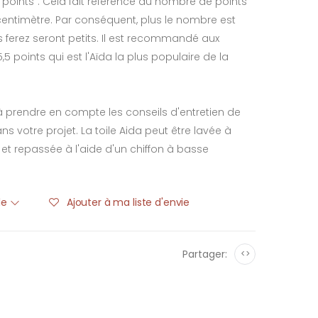
"points". Cela fait référence au nombre de points
entimètre. Par conséquent, plus le nombre est
s ferez seront petits. Il est recommandé aux
5,5 points qui est l'Aïda la plus populaire de la
 à prendre en compte les conseils d'entretien de
 dans votre projet. La toile Aida peut être lavée à
t repassée à l'aide d'un chiffon à basse
ble
Ajouter à ma liste d'envie
Partager:
<>