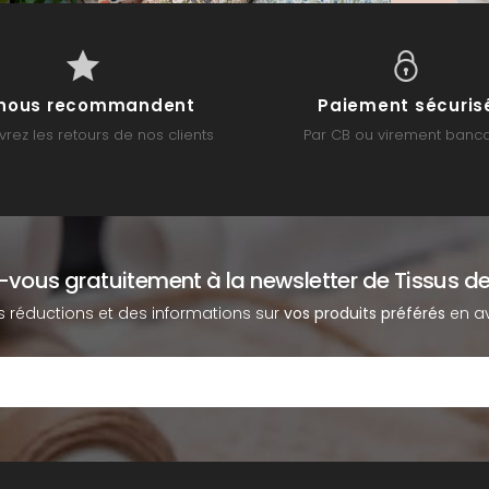
s nous recommandent
Paiement sécuris
rez les retours de nos clients
Par CB ou virement banca
z-vous gratuitement à la newsletter de Tissus de
s réductions et des informations sur
vos produits préférés
en av