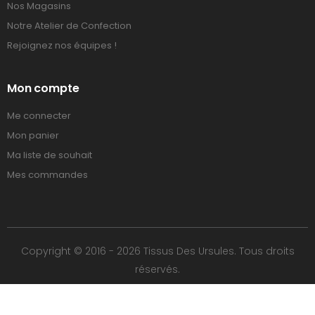
Nos Magasins
Notre Atelier de Confection
Rejoignez nos équipes !
Mon compte
Me connecter
Mon panier
Ma liste de souhait
Mes commandes
Copyright © 2016 - 2026 Tissus Des Ursules. Tous droits
réservés.