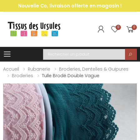
Nouvelle Co, livraison offerte en magasin !
0
0
Toggle mobile menu
Recherche
Accueil
Rubanerie
Broderies, Dentelles & Guipures
Broderies
Tulle Brodé Double Vague