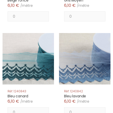
Beige foncé
Gris Moyen
6,10 €
6,10 €
/mètre
/mètre
Réf: 1240843
Réf: 1240842
Bleu canard
Bleu lavande
6,10 €
6,10 €
/mètre
/mètre