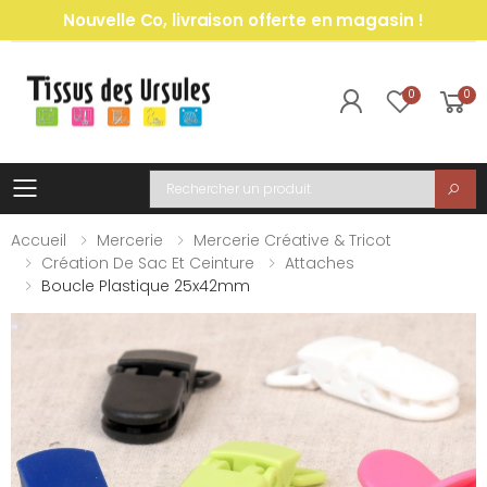
Nouvelle Co, livraison offerte en magasin !
0
0
Toggle mobile menu
Recherche
Accueil
Mercerie
Mercerie Créative & Tricot
Création De Sac Et Ceinture
Attaches
Boucle Plastique 25x42mm