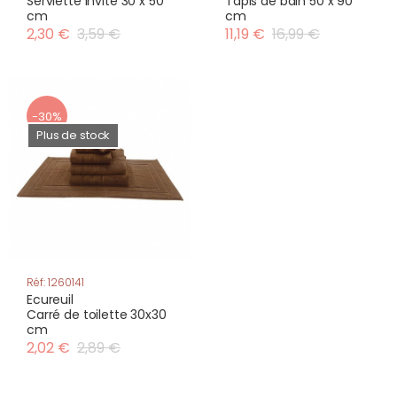
Serviette invité 30 x 50
Tapis de bain 50 x 90
cm
cm
2,30 €
3,59 €
11,19 €
16,99 €
-30%
Plus de stock
Réf: 1260141
Ecureuil
Carré de toilette 30x30
cm
2,02 €
2,89 €