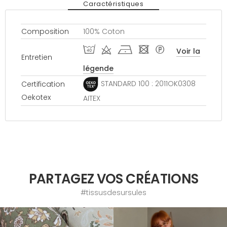
Caractéristiques
Composition
100% Coton
I d h - *
Voir la
Entretien
légende
STANDARD 100 : 2011OK0308
Certification
Oekotex
AITEX
PARTAGEZ VOS CRÉATIONS
#tissusdesursules