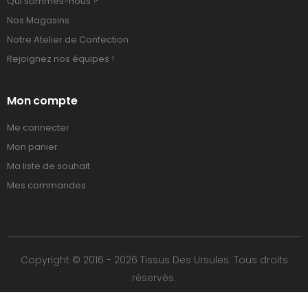
Qui sommes-nous ?
Nos Magasins
Notre Atelier de Confection
Rejoignez nos équipes !
Mon compte
Me connecter
Mon panier
Ma liste de souhait
Mes commandes
Copyright © 2016 - 2026 Tissus Des Ursules. Tous droits
réservés.