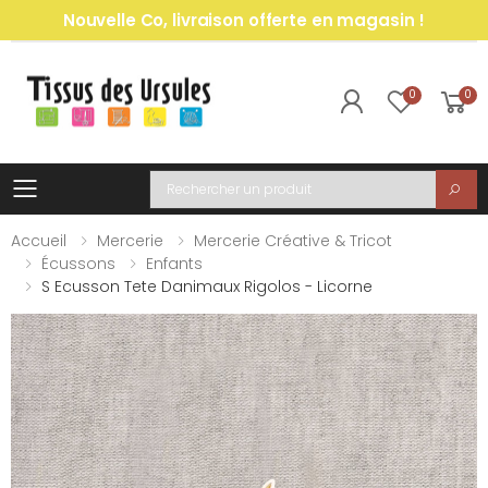
Nouvelle Co, livraison offerte en magasin !
0
0
Toggle mobile menu
Recherche
Accueil
Mercerie
Mercerie Créative & Tricot
Écussons
Enfants
S Ecusson Tete Danimaux Rigolos - Licorne