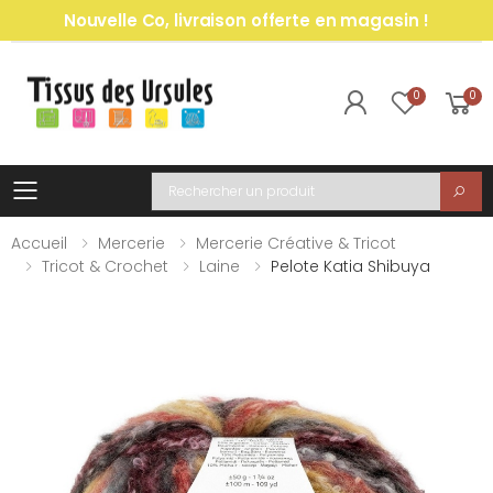
Nouvelle Co, livraison offerte en magasin !
0
0
Toggle mobile menu
Recherche
Accueil
Mercerie
Mercerie Créative & Tricot
Tricot & Crochet
Laine
Pelote Katia Shibuya