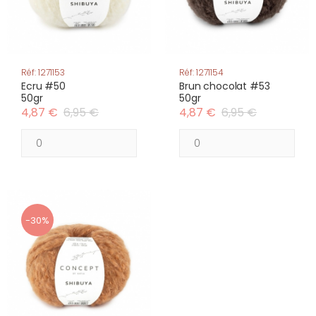
Réf: 1271153
Réf: 1271154
Ecru #50
Brun chocolat #53
50gr
50gr
4,87 €
6,95 €
4,87 €
6,95 €
-30%