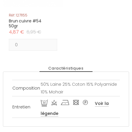
Réf: 1271155
Brun cuivre #54
50gr
4,87 €
6,95 €
Caractéristiques
50% Laine 25% Coton 15% Polyamide
Composition
10% Mohair
E d h - *
Voir la
Entretien
légende