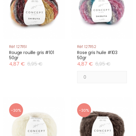
Réf: 1271151
Réf: 1271152
Rouge rouille gris #101
Rose gris huile #103
50gr
50gr
4,87 €
6,95 €
4,87 €
6,95 €
-30%
-30%