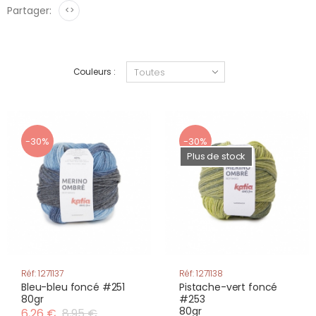
Partager:
<>
Couleurs :
-30%
-30%
Plus de stock
Réf: 1271137
Réf: 1271138
Bleu-bleu foncé #251
Pistache-vert foncé
80gr
#253
80gr
6,26 €
8,95 €