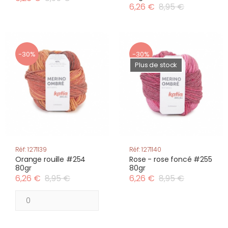
6,26 €
8,95 €
-30%
-30%
Plus de stock
Réf: 1271139
Réf: 1271140
Orange rouille #254
Rose - rose foncé #255
80gr
80gr
6,26 €
8,95 €
6,26 €
8,95 €