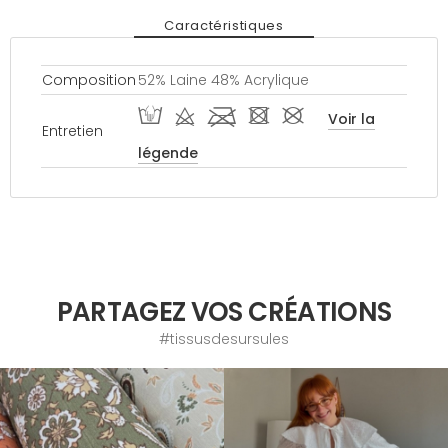
Caractéristiques
Composition
52% Laine 48% Acrylique
W d l - #
Voir la
Entretien
légende
PARTAGEZ VOS CRÉATIONS
#tissusdesursules