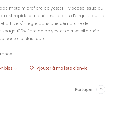
pe mixte microfibre polyester + viscose issue du
 est rapide et ne nécessite pas d'engrais ou de
 cet article s'intégre dans une démarche de
ssage 100% fibre de polyester creuse siliconée
e bouteille plastique.
France
onibles
Ajouter à ma liste d'envie
Partager:
<>