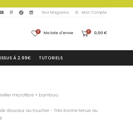
Mon Compte
Nos Magasins
0
0
Ma liste d'envie
0,00 €
ISSUS À 2.99€
TUTORIELS
reiller microfibre + bamboo.
nde douceur au toucher - Très bonne tenue au
té