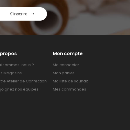
S'inscrire
 propos
Mon compte
i sommes-nous ?
Me connecter
s Magasins
Mon panier
tre Atelier de Confection
Ma liste de souhait
joignez nos équipes !
Mes commandes