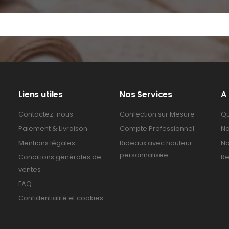
Liens utiles
Nos Services
A
Contactez-nous
Confection sur Mesure
Qu
Paiement & Livraison
Compte Professionnel
No
Mentions légales
Rideaux avec hauteur
No
personnalisée
Conditions générales de
Re
ventes
FAQ
Confidentialité et cookies