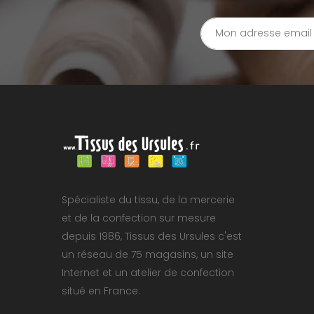
Spécialiste du tissu, de la mercerie
et de la confection sur mesure
depuis 1986, Tissus des Ursules c'est
un réseau de 75 magasins, un site
Internet et un atelier de confection
situé en France.