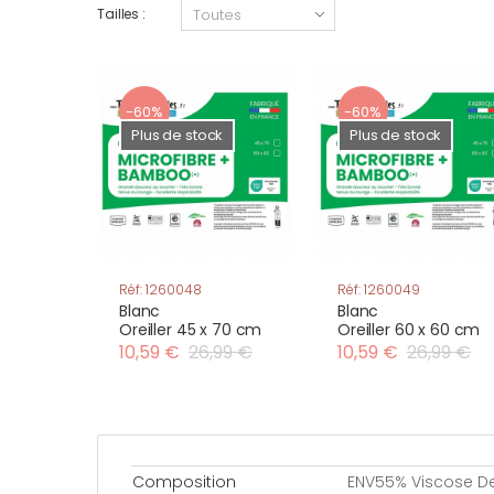
Tailles :
-60%
-60%
Plus de stock
Plus de stock
Réf: 1260048
Réf: 1260049
Blanc
Blanc
Oreiller 45 x 70 cm
Oreiller 60 x 60 cm
10,59 €
26,99 €
10,59 €
26,99 €
Composition
ENV55% Viscose D