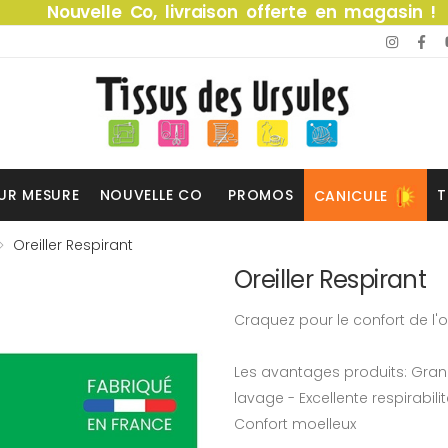
Nouvelle Co, livraison offerte en magasin !
UR MESURE
NOUVELLE CO
PROMOS
T
CANICULE
Oreiller Respirant
Oreiller Respirant
Craquez pour le confort de l'o
Les avantages produits: Gra
lavage - Excellente respirabili
Confort moelleux