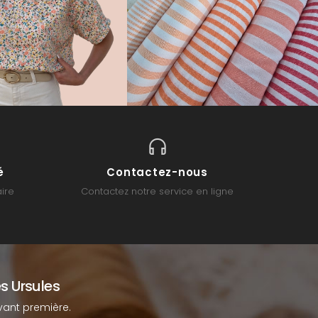
é
Contactez-nous
ire
Contactez notre service en ligne
s Ursules
ant première.