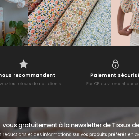
s nous recommandent
Paiement sécuris
rez les retours de nos clients
Par CB ou virement banca
z-vous gratuitement à la newsletter de Tissus de
s réductions et des informations sur
vos produits préférés
en av