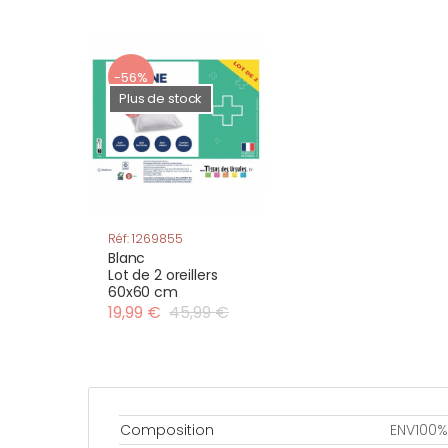
-56%
Plus de stock
Réf: 1269855
Blanc
Lot de 2 oreillers
60x60 cm
19,99 €
45,99 €
Composition
ENV100%