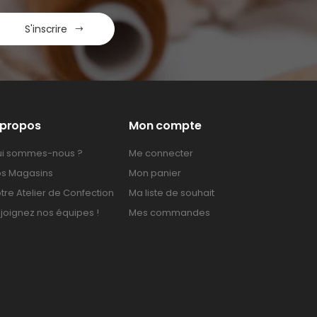
S'inscrire
 propos
Mon compte
i sommes-nous ?
Me connecter
s Magasins
Mon panier
tre Atelier de Confection
Ma liste de souhait
joignez nos équipes !
Mes commandes