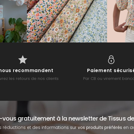
s nous recommandent
Paiement sécuris
rez les retours de nos clients
Par CB ou virement banca
z-vous gratuitement à la newsletter de Tissus de
s réductions et des informations sur
vos produits préférés
en av