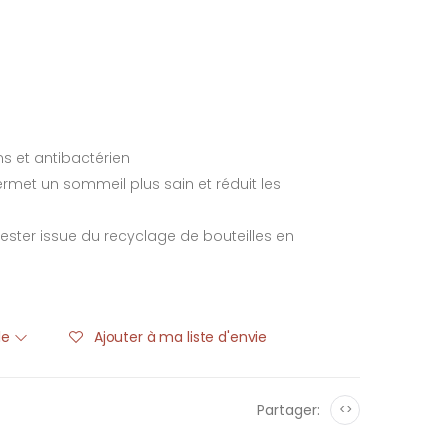
ns et antibactérien
ermet un sommeil plus sain et réduit les
ester issue du recyclage de bouteilles en
ble
Ajouter à ma liste d'envie
Partager:
<>