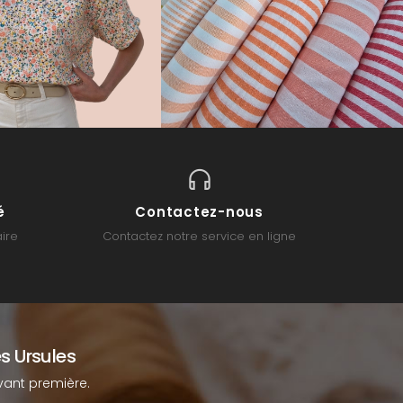
é
Contactez-nous
ire
Contactez notre service en ligne
s Ursules
ant première.