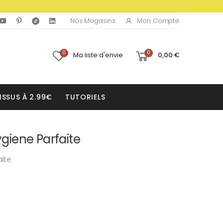
Mon Compte
Nos Magasins
0
0
Ma liste d'envie
0,00 €
ISSUS À 2.99€
TUTORIELS
Hygiene Parfaite
aite