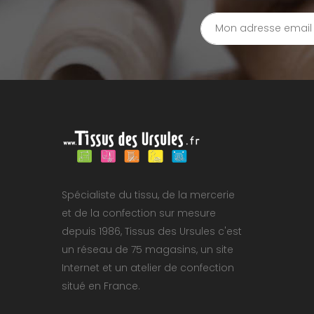
Spécialiste du tissu, de la mercerie
et de la confection sur mesure
depuis 1986, Tissus des Ursules c'est
un réseau de 75 magasins, un site
Internet et un atelier de confection
situé en France.