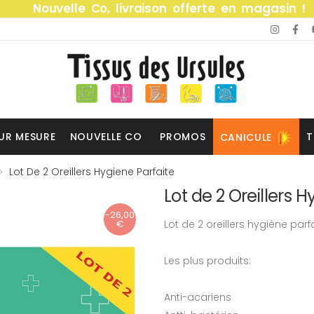
Nouvelle Co, livraison offerte en magasin !
UR MESURE
NOUVELLE CO
PROMOS
T
CANICULE
Lot De 2 Oreillers Hygiene Parfaite
Lot de 2 Oreillers 
-26,00
€
Lot de 2 oreillers hygiène parf
Les plus produits:
Anti-acariens