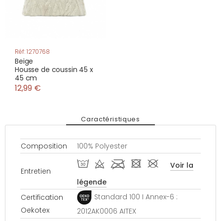
Réf: 1270768
Beige
Housse de coussin 45 x
45 cm
12,99 €
Caractéristiques
Composition
100% Polyester
T d l - #
Voir la
Entretien
légende
Standard 100 I Annex-6 :
Certification
Oekotex
2012AK0006 AITEX