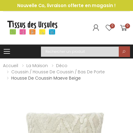
Nouvelle Co, livraison offerte en magasin !
0
0
Toggle mobile menu
Recherche
Accueil
La Maison
Déco
Coussin / Housse De Coussin / Bas De Porte
Housse De Coussin Maeve Beige