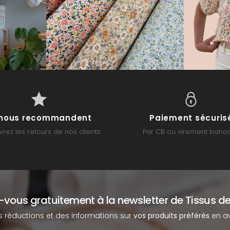
s nous recommandent
Paiement sécuris
rez les retours de nos clients
Par CB ou virement banca
z-vous gratuitement à la newsletter de Tissus de
s réductions et des informations sur
vos produits préférés
en av