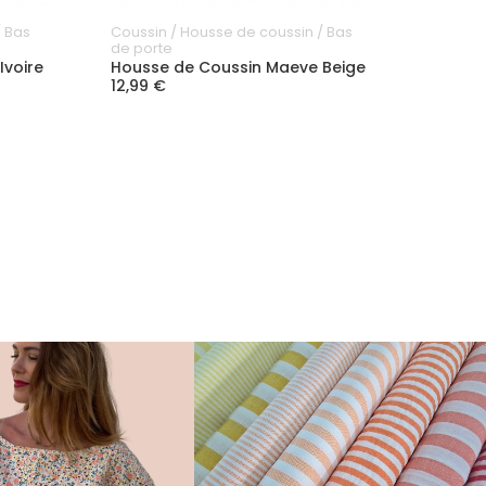
/ Bas
Coussin / Housse de coussin / Bas
Coussin
de porte
de por
Ivoire
Housse de Coussin Maeve Beige
Housse
12,99 €
12,99 