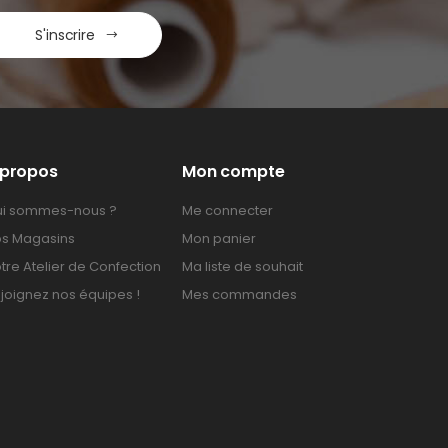
S'inscrire
 propos
Mon compte
i sommes-nous ?
Me connecter
s Magasins
Mon panier
tre Atelier de Confection
Ma liste de souhait
joignez nos équipes !
Mes commandes