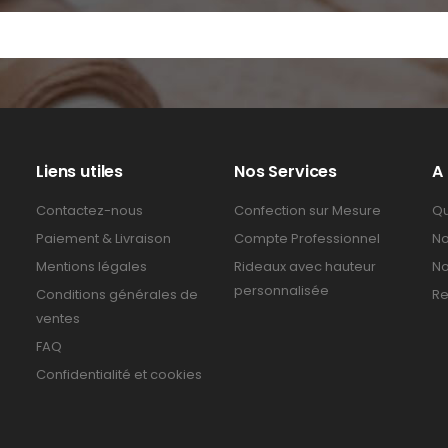
Liens utiles
Nos Services
A
Contactez-nous
Confection sur Mesure
Qu
Paiement & Livraison
Compte Professionnel
No
Mentions légales
Rideaux avec hauteur
No
personnalisée
Conditions générales de
Re
ventes
FAQ
Confidentialité et cookies