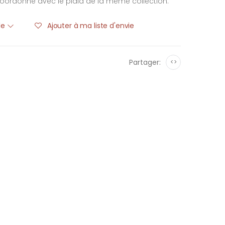
oordonne avec le plaid de la même collection.
ble
Ajouter à ma liste d'envie
Partager:
<>