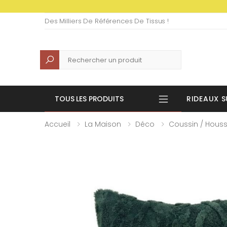
Des Milliers De Références De Tissus !
Recherche
TOUS LES PRODUITS
RIDEAUX S
Accueil
La Maison
Déco
Coussin / Houss