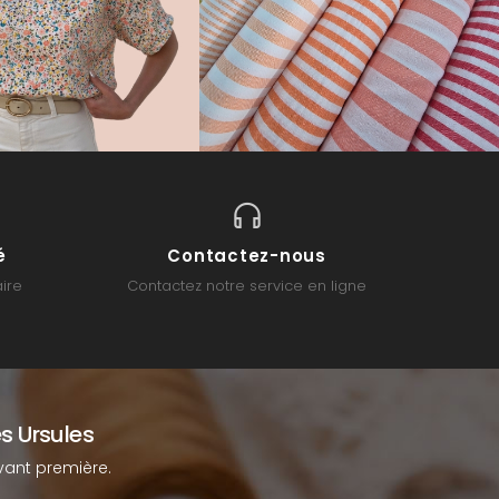
é
Contactez-nous
ire
Contactez notre service en ligne
s Ursules
ant première.