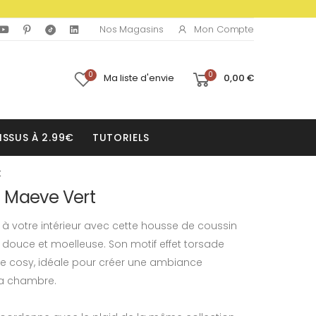
Mon Compte
Nos Magasins
0
0
Ma liste d'envie
0,00 €
ISSUS À 2.99€
TUTORIELS
t
 Maeve Vert
à votre intérieur avec cette housse de coussin
 douce et moelleuse. Son motif effet torsade
he cosy, idéale pour créer une ambiance
la chambre.