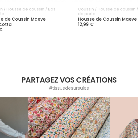
n / Housse de coussin / Bas
Coussin / Housse de coussin 
te
de porte
e de Coussin Maeve
Housse de Coussin Maeve 
cotta
12,99 €
 €
PARTAGEZ VOS CRÉATIONS
#tissusdesursules