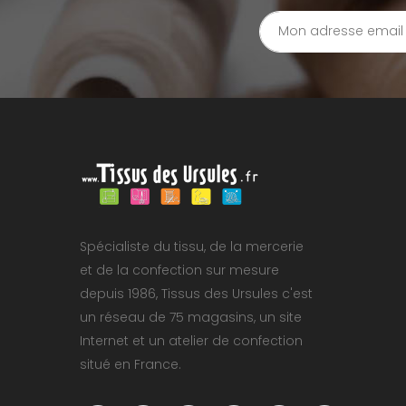
Spécialiste du tissu, de la mercerie
et de la confection sur mesure
depuis 1986, Tissus des Ursules c'est
un réseau de 75 magasins, un site
Internet et un atelier de confection
situé en France.