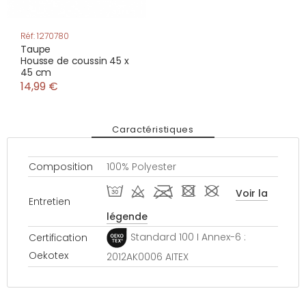
Réf: 1270780
Taupe
Housse de coussin 45 x
45 cm
14,99 €
Caractéristiques
Composition
100% Polyester
T d l - #
Voir la
Entretien
légende
Standard 100 I Annex-6 :
Certification
Oekotex
2012AK0006 AITEX