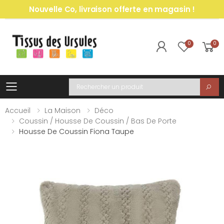
Nouvelle Co, livraison offerte en magasin !
0
0
Toggle mobile menu
Recherche
Accueil
La Maison
Déco
Coussin / Housse De Coussin / Bas De Porte
Housse De Coussin Fiona Taupe