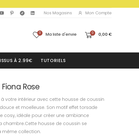
Mon Compte
Nos Magasins
0
0
Ma liste d'envie
0,00 €
ISSUS À 2.99€
TUTORIELS
 Fiona Rose
à votre intérieur avec cette housse de coussin
 douce et moelleuse. Son motif effet torsade
he cosy, idéale pour créer une ambiance
la chambre.Cette housse de coussin se
a même collection.