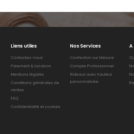
Liens utiles
Nos Services
A
Contactez-nous
Confection sur Mesure
Qu
Paiement & Livraison
Compte Professionnel
No
Mentions légales
Rideaux avec hauteur
No
personnalisée
Conditions générales de
Re
ventes
FAQ
Confidentialité et cookies