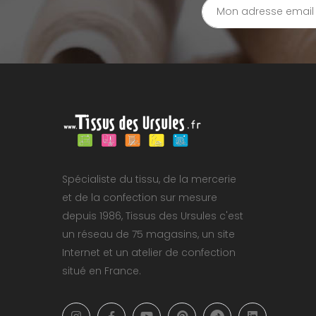
Spécialiste du tissu, de la mercerie
et de la confection sur mesure
depuis 1986, Tissus des Ursules c'est
un réseau de 75 magasins, un site
Internet et un atelier de confection
situé en France.