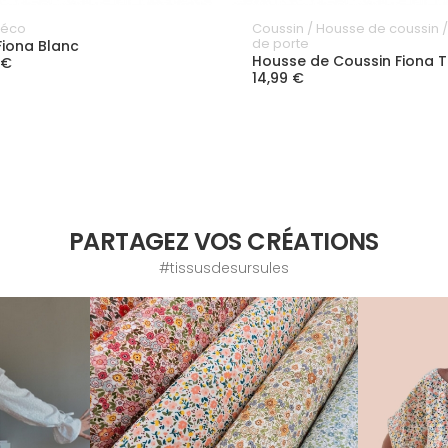
Déco
Coussin / Housse de coussin /
de porte
Fiona Blanc
Housse de Coussin Fiona 
 €
14,99 €
PARTAGEZ VOS CRÉATIONS
#tissusdesursules