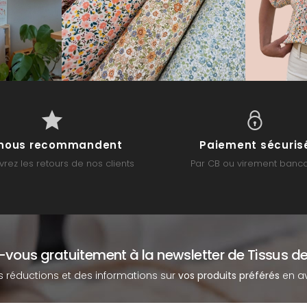
s nous recommandent
Paiement sécuris
rez les retours de nos clients
Par CB ou virement banca
z-vous gratuitement à la newsletter de Tissus de
s réductions et des informations sur
vos produits préférés
en av