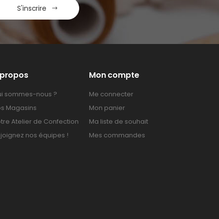
S'inscrire
 propos
Mon compte
i sommes-nous ?
Me connecter
s Magasins
Mon panier
tre Atelier de Confection
Ma liste de souhait
joignez nos équipes !
Mes commandes