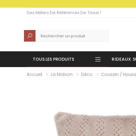
Des Milliers De Références De Tissus !
Recherche
TOUS LES PRODUITS
RIDEAUX S
Accueil
La Maison
Déco
Coussin / Houss