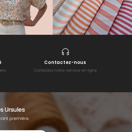
é
Contactez-nous
ire
Contactez notre service en ligne
s Ursules
ant première.