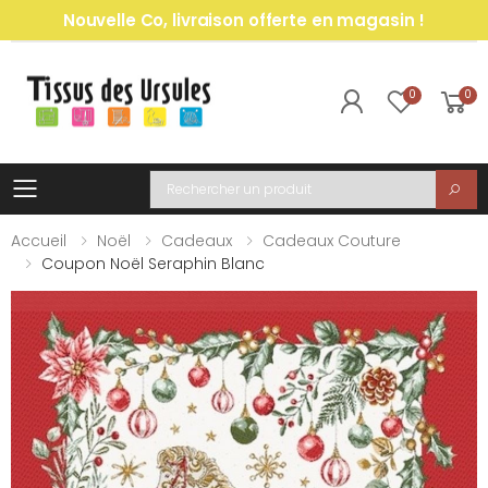
Nouvelle Co, livraison offerte en magasin !
0
0
Toggle mobile menu
Recherche
Accueil
Noël
Cadeaux
Cadeaux Couture
Coupon Noël Seraphin Blanc