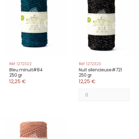
Réf: 1272322
Réf: 1272323
Bleu minuit#84
Nuit silencieuse#721
250 gr
250 gr
12,25 €
12,25 €