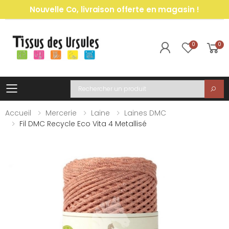
Nouvelle Co, livraison offerte en magasin !
0
0
Toggle mobile menu
Recherche
Accueil
Mercerie
Laine
Laines DMC
Fil DMC Recycle Eco Vita 4 Metallisé