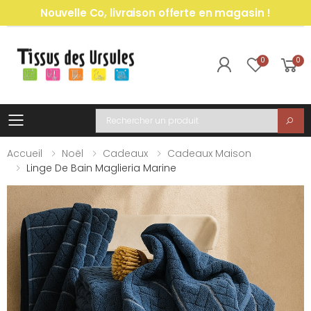
Nouvelle Co, livraison offerte en magasin !
0
0
Toggle mobile menu
Recherche
Accueil
Noël
Cadeaux
Cadeaux Maison
Linge De Bain Maglieria Marine