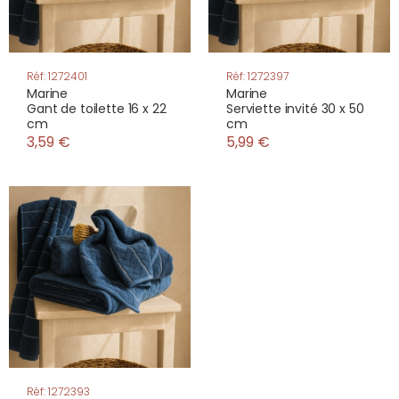
Réf: 1272401
Réf: 1272397
Marine
Marine
Gant de toilette 16 x 22
Serviette invité 30 x 50
cm
cm
3,59 €
5,99 €
Réf: 1272393