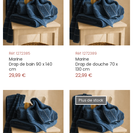
Réf: 1272385
Réf: 1272389
Marine
Marine
Drap de bain 90 x 140
Drap de douche 70 x
cm
130 cm
29,99 €
22,99 €
Plus de stock