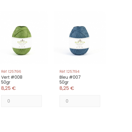
Réf: 1257196
Réf: 1257194
Vert #008
Bleu #007
50gr
50gr
8,25 €
8,25 €