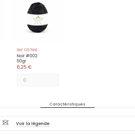
Réf: 1257188
Noir #002
50gr
8,25 €
Caractéristiques
 #
Voir la légende