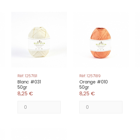
Réf: 1257191
Réf: 1257189
Blanc #031
Orange #010
50gr
50gr
8,25 €
8,25 €