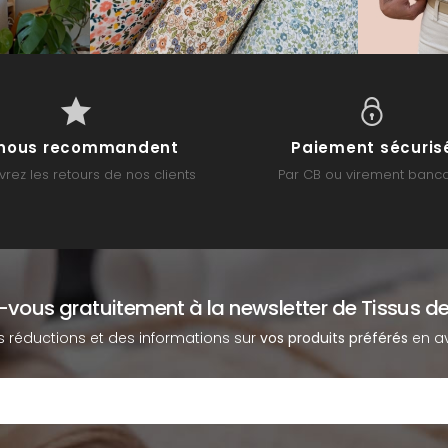
s nous recommandent
Paiement sécuris
rez les retours de nos clients
Par CB ou virement banca
z-vous gratuitement à la newsletter de Tissus de
s réductions et des informations sur
vos produits préférés
en av