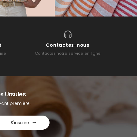
é
Contactez-nous
ire
Contactez notre service en ligne
s Ursules
ant première.
S'inscrire