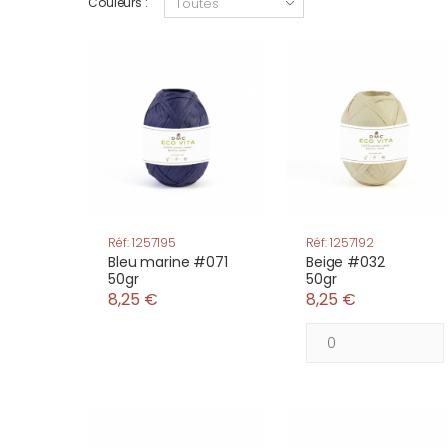
Couleurs :
Réf: 1257195
Réf: 1257192
Bleu marine #071
Beige #032
50gr
50gr
8,25 €
8,25 €