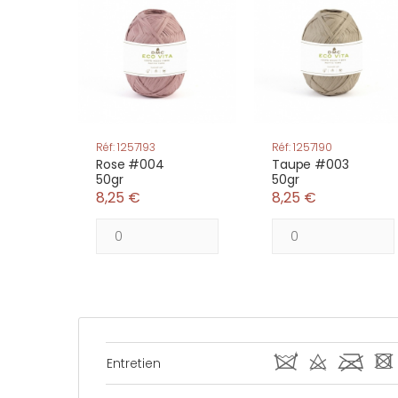
Réf: 1257193
Réf: 1257190
Rose #004
Taupe #003
50gr
50gr
8,25 €
8,25 €
i d l -
Entretien