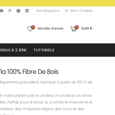
Mon Compte
Nos Magasins
0
0
Ma liste d'envie
0,00 €
ISSUS À 2.99€
TUTORIELS
fia 100% Fibre De Bois
nifiquement polyvalent, fabriqué à partir de 100 % de
et n’absorbant pas la chaleur, il constitue un choix
les. Parfait pour le tricot, le crochet, le macramé et
ur réaliser des chapeaux légers, des sacs et des