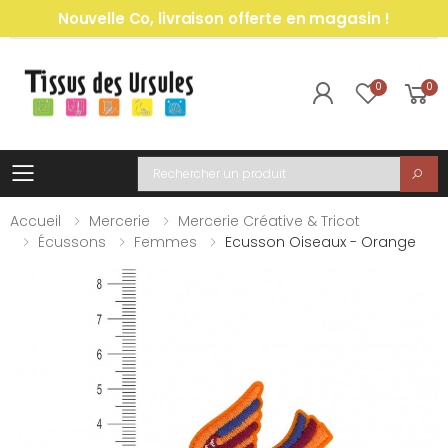
Nouvelle Co, livraison offerte en magasin !
0
0
Toggle mobile menu
Recherche
Accueil
Mercerie
Mercerie Créative & Tricot
Écussons
Femmes
Ecusson Oiseaux - Orange