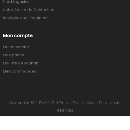
Nos Magasins
Notre Atelier de Confection
Rejoignez nos équipes !
Mon compte
Me connecter
Mon panier
Ma liste de souhait
Mes commandes
Copyright © 2016 - 2026 Tissus Des Ursules. Tous droits
réservés.