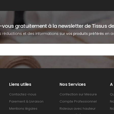
z-vous gratuitement à la newsletter de Tissus de
s réductions et des informations sur
vos produits préférés
en av
Liens utiles
Nos Services
A
Contactez-nous
Confection sur Mesure
Qu
Paiement & Livraison
Compte Professionnel
No
Mentions légales
Rideaux avec hauteur
No