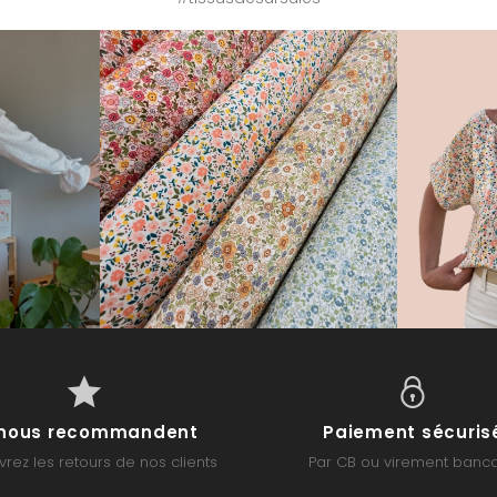
s nous recommandent
Paiement sécuris
rez les retours de nos clients
Par CB ou virement banca