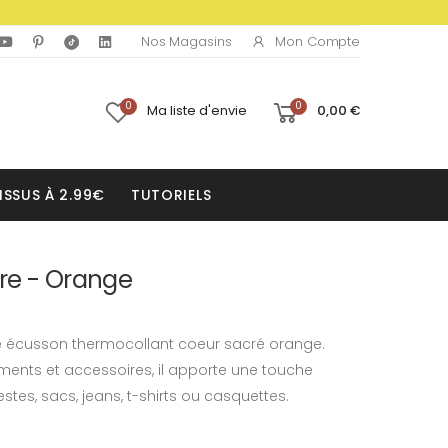
Mon Compte
Nos Magasins
0
0
Ma liste d'envie
0,00 €
ISSUS À 2.99€
TUTORIELS
re - Orange
tre écusson thermocollant coeur sacré orange.
ments et accessoires, il apporte une touche
stes, sacs, jeans, t-shirts ou casquettes.