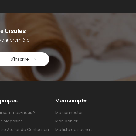
s Ursules
ant première.
S'inscrire
 propos
Mon compte
i sommes-nous ?
Me connecter
s Magasins
Mon panier
tre Atelier de Confection
Ma liste de souhait