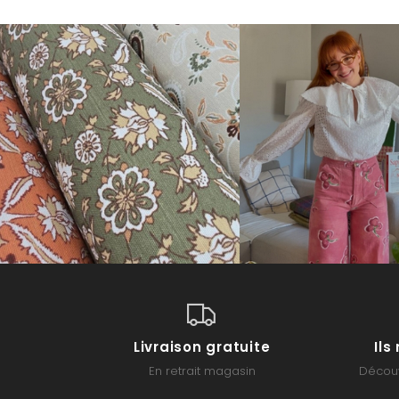
Livraison gratuite
Il
En retrait magasin
Découv