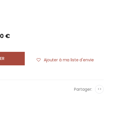
50 €
ER
Ajouter à ma liste d'envie
Partager:
<>