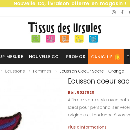
Nouvelle Co, livraison offerte en magasin !
UR MESURE
NOUVELLE CO
PROMOS
T
CANICULE
Écussons
Femmes
Ecusson Coeur Sacre - Orange
Ecusson coeur sac
Réf: 5027520
Affirmez votre style avec no
Idéal pour personnaliser vête
originale et tendance à vos ve
Plus d'informations