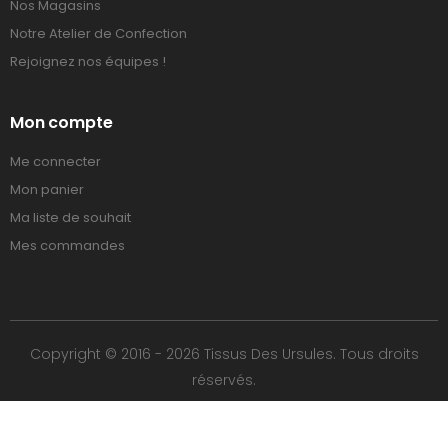
Nos Magasins
Notre Atelier de Confection
Rejoignez nos équipes !
Mon compte
Me connecter
Mon panier
Ma liste de souhait
Mes commandes
Copyright © 2016 - 2026 Tissus Des Ursules. Tous droits
réservés.