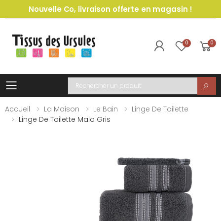
Nouvelle Co, livraison offerte en magasin !
0
0
Toggle mobile menu
Recherche
Accueil
La Maison
Le Bain
Linge De Toilette
Linge De Toilette Malo Gris