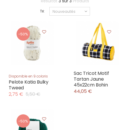
Résultat
3
sur
3
Produits
Tri:
-50%
Sac Tricot Motif
Disponible en 9 coloris
Tartan Jaune
Pelote Katia Bulky
45x22cm Bohin
Tweed
44,05 €
2,75 €
5,50 €
-50%