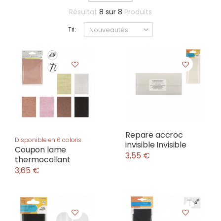
Résultat
8
sur
8
Produits
Tri:
Repare accroc
Disponible en 6 coloris
invisible Invisible
Coupon lame
3,55 €
thermocollant
3,65 €