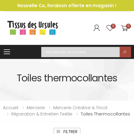
Nouvelle Co, livraison offerte en magasin !
0
0
Toggle mobile menu
Recherche
Toiles thermocollantes
Accueil
Mercerie
Mercerie Créative & Tricot
Réparation & Entretien Textile
Toiles Thermocollantes
FILTRER