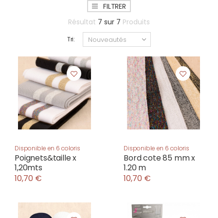
FILTRER
Résultat
7
sur
7
Produits
Tri:
Disponible en 6 coloris
Disponible en 6 coloris
Poignets&taille x
Bord cote 85 mm x
1,20mts
1.20 m
10,70 €
10,70 €