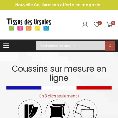
Nouvelle Co, livraison offerte en magasin !
0
0
Toggle mobile menu
Recherche
Coussins sur mesure en
ligne
En 3 clics seulement !