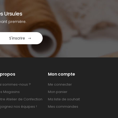
s Ursules
ant première.
S'inscrire
 propos
Mon compte
i sommes-nous ?
Me connecter
s Magasins
Mon panier
tre Atelier de Confection
Ma liste de souhait
joignez nos équipes !
Mes commandes