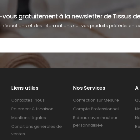
z-vous gratuitement à la newsletter de Tissus de
s réductions et des informations sur
vos produits préférés
en av
Liens utiles
Nos Services
A
Contactez-nous
Confection sur Mesure
Qu
Paiement & Livraison
Compte Professionnel
No
Mentions légales
Rideaux avec hauteur
No
personnalisée
Conditions générales de
Re
ventes