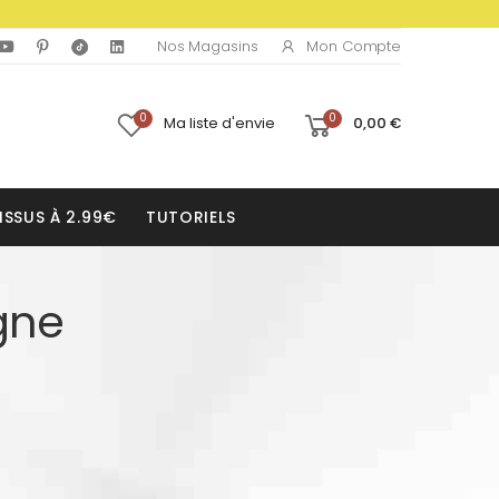
Mon Compte
Nos Magasins
0
0
Ma liste d'envie
0,00 €
ISSUS À 2.99€
TUTORIELS
gne