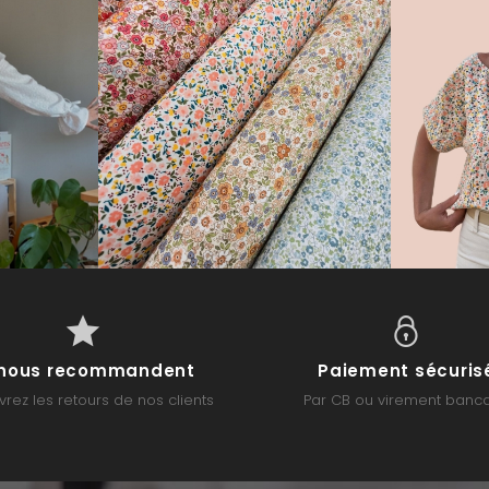
s nous recommandent
Paiement sécuris
rez les retours de nos clients
Par CB ou virement banca